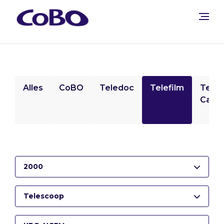
Alles
CoBO
Teledoc
Telefilm
Tele
Camp
2000
Telescoop