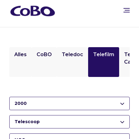
Alles
CoBO
Teledoc
Telefilm
Tele
Camp
2000
Telescoop