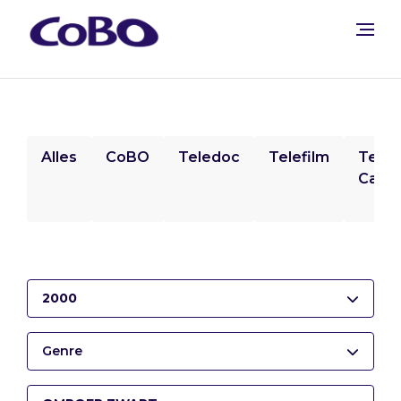
Alles
CoBO
Teledoc
Telefilm
Tele
Camp
2000
Genre