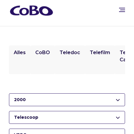
Alles
CoBO
Teledoc
Telefilm
Tele
Camp
2000
Telescoop