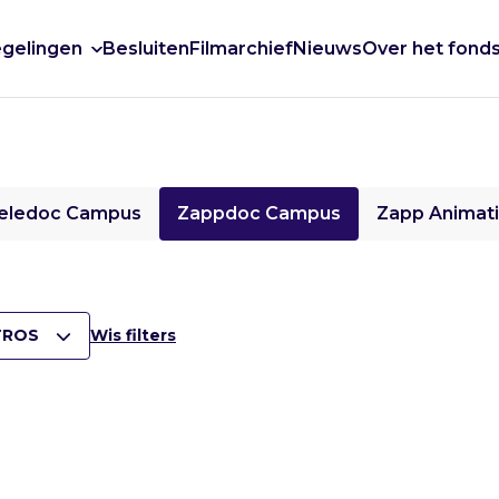
gelingen
Besluiten
Filmarchief
Nieuws
Over het fond
eledoc Campus
Zappdoc Campus
Zapp Animat
TROS
Wis filters