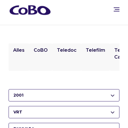
Alles
CoBO
Teledoc
Telefilm
Tele
Camp
2001
VRT