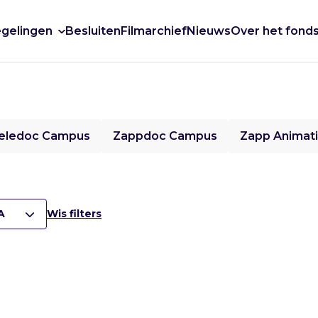
gelingen
Besluiten
Filmarchief
Nieuws
Over het fond
eledoc Campus
Zappdoc Campus
Zapp Animat
A
Wis filters