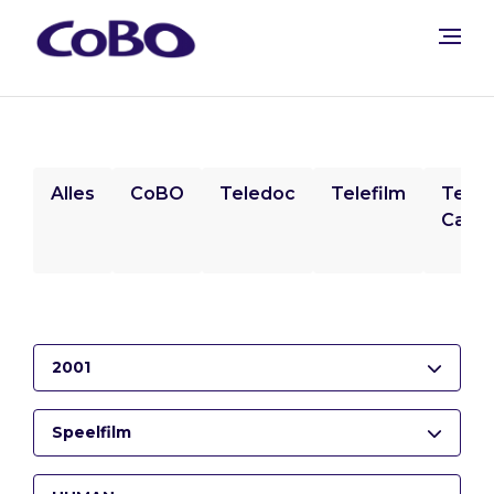
Alles
CoBO
Teledoc
Telefilm
Tele
Camp
2001
Speelfilm