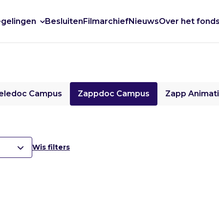
gelingen
Besluiten
Filmarchief
Nieuws
Over het fond
eledoc Campus
Zappdoc Campus
Zapp Animat
Wis filters