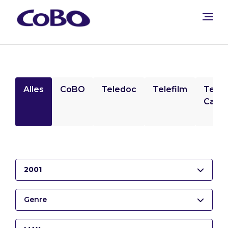
Alles
CoBO
Teledoc
Telefilm
Tele
Camp
2001
Genre