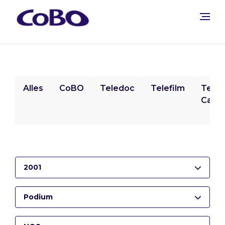
Alles
CoBO
Teledoc
Telefilm
Tele
Camp
2001
Podium