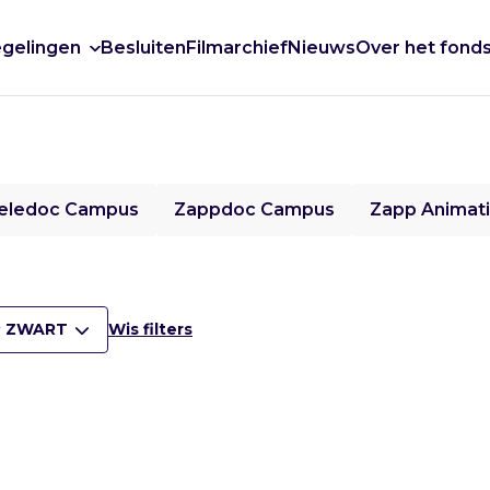
gelingen
Besluiten
Filmarchief
Nieuws
Over het fond
eledoc Campus
Zappdoc Campus
Zapp Animat
 ZWART
Wis filters