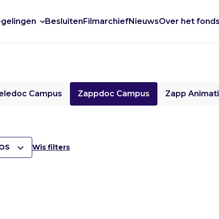
gelingen
Besluiten
Filmarchief
Nieuws
Over het fond
eledoc Campus
Zappdoc Campus
Zapp Animat
OS
Wis filters