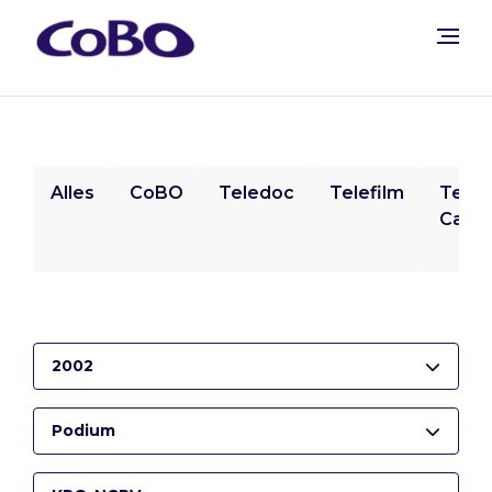
Alles
CoBO
Teledoc
Telefilm
Tele
Camp
2002
Podium