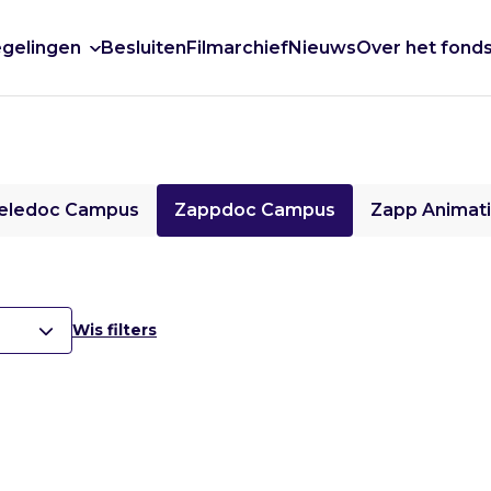
gelingen
Besluiten
Filmarchief
Nieuws
Over het fond
eledoc Campus
Zappdoc Campus
Zapp Animat
Wis filters