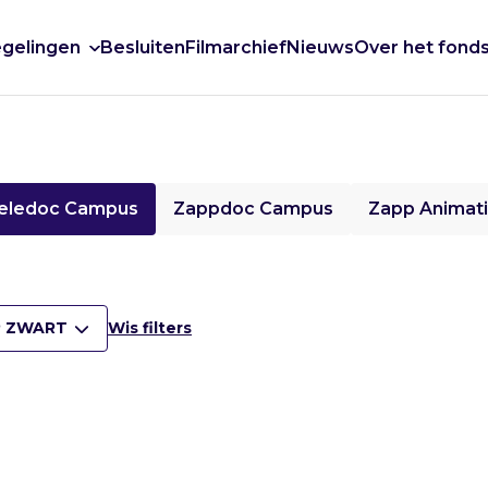
gelingen
Besluiten
Filmarchief
Nieuws
Over het fond
eledoc Campus
Zappdoc Campus
Zapp Animat
 ZWART
Wis filters