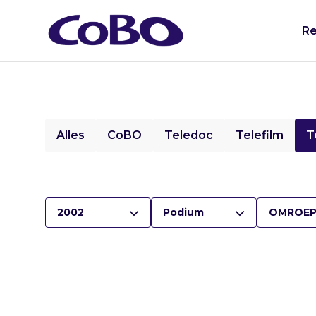
Re
Alles
CoBO
Teledoc
Telefilm
T
2002
Podium
OMROEP