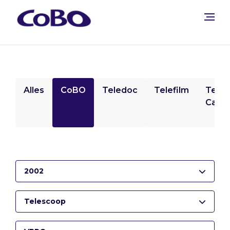
Alles
CoBO
Teledoc
Telefilm
Tele
Camp
2002
Telescoop