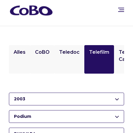
Alles
CoBO
Teledoc
Telefilm
Tele
Camp
2003
Podium