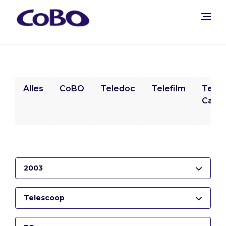
Alles
CoBO
Teledoc
Telefilm
Tele
Camp
2003
Telescoop