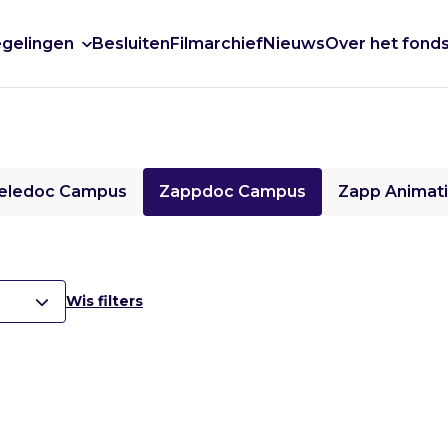
gelingen
Besluiten
Filmarchief
Nieuws
Over het fond
eledoc Campus
Zappdoc Campus
Zapp Animat
Wis filters