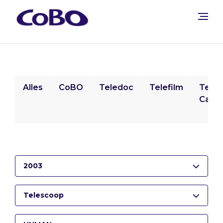
Alles
CoBO
Teledoc
Telefilm
Tele
Camp
2003
Telescoop