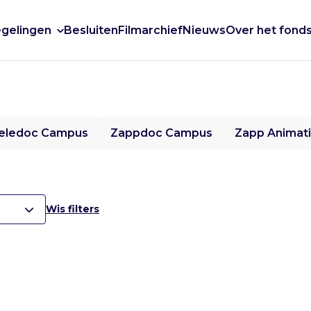
gelingen
Besluiten
Filmarchief
Nieuws
Over het fond
eledoc Campus
Zappdoc Campus
Zapp Animat
Wis filters