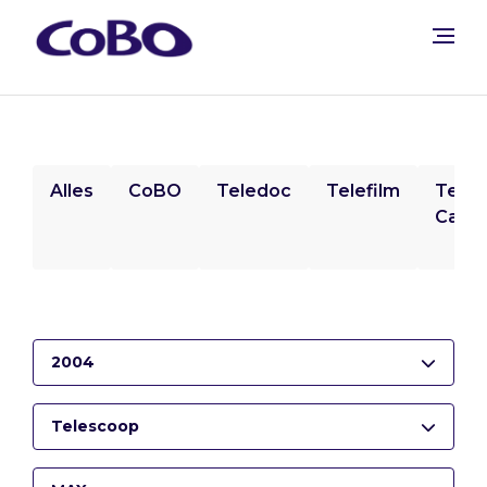
Alles
CoBO
Teledoc
Telefilm
Tele
Camp
2004
Telescoop