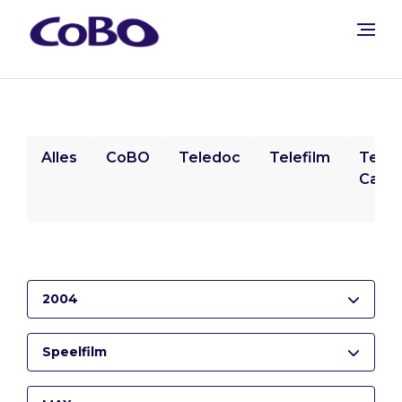
Alles
CoBO
Teledoc
Telefilm
Tele
Camp
2004
Speelfilm