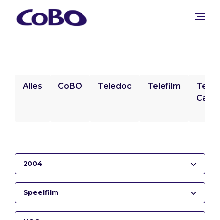
Alles
CoBO
Teledoc
Telefilm
Tele
Camp
2004
Speelfilm