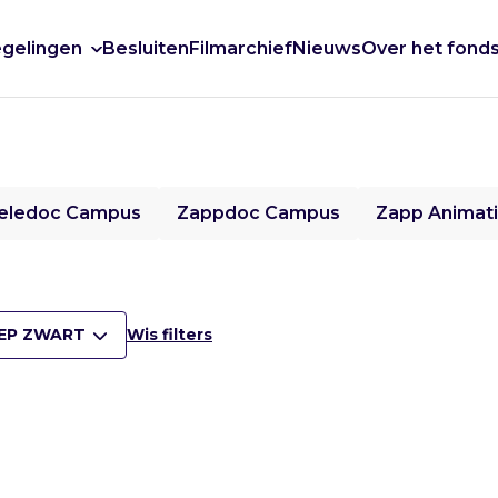
gelingen
Besluiten
Filmarchief
Nieuws
Over het fond
eledoc Campus
Zappdoc Campus
Zapp Animat
EP ZWART
Wis filters