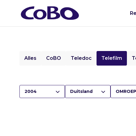
Re
Alles
CoBO
Teledoc
Telefilm
T
2004
Duitsland
OMROEP