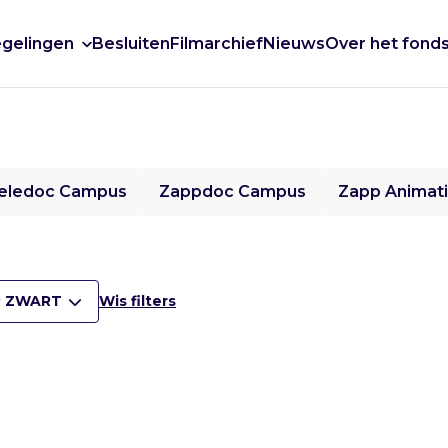
gelingen
Besluiten
Filmarchief
Nieuws
Over het fond
eledoc Campus
Zappdoc Campus
Zapp Animat
 ZWART
Wis filters