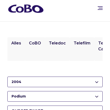
Alles
CoBO
Teledoc
Telefilm
Tele
Camp
2004
Podium