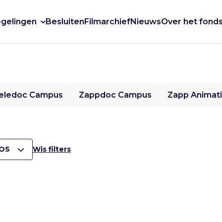
gelingen
Besluiten
Filmarchief
Nieuws
Over het fond
eledoc Campus
Zappdoc Campus
Zapp Animat
OS
Wis filters