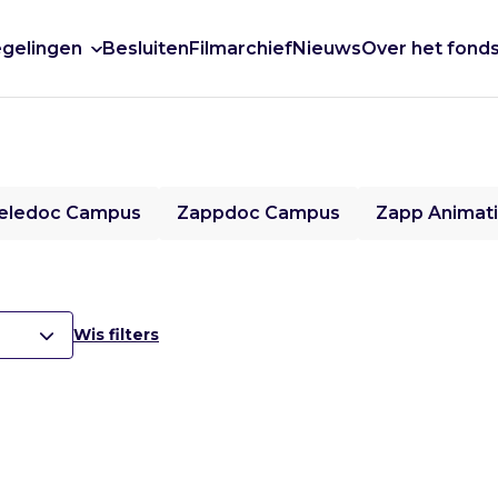
gelingen
Besluiten
Filmarchief
Nieuws
Over het fond
eledoc Campus
Zappdoc Campus
Zapp Animat
Wis filters