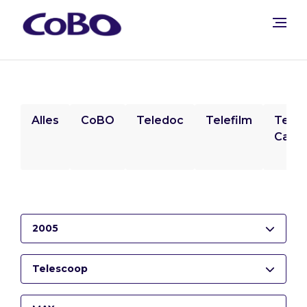
Alles
CoBO
Teledoc
Telefilm
Tele
Camp
2005
Telescoop