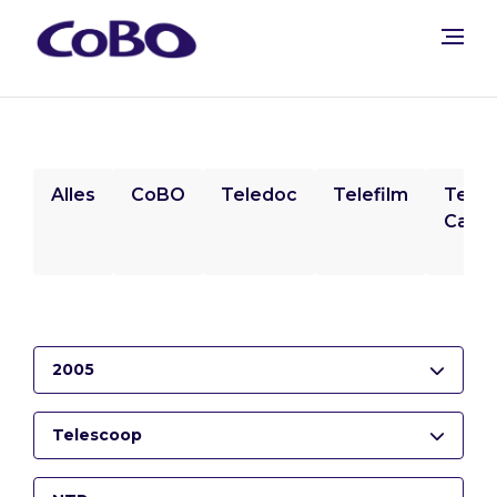
Alles
CoBO
Teledoc
Telefilm
Tele
Camp
2005
Telescoop