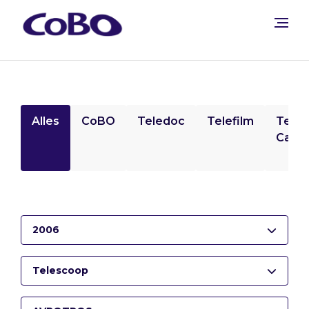
Alles
CoBO
Teledoc
Telefilm
Tele
Camp
2006
Telescoop