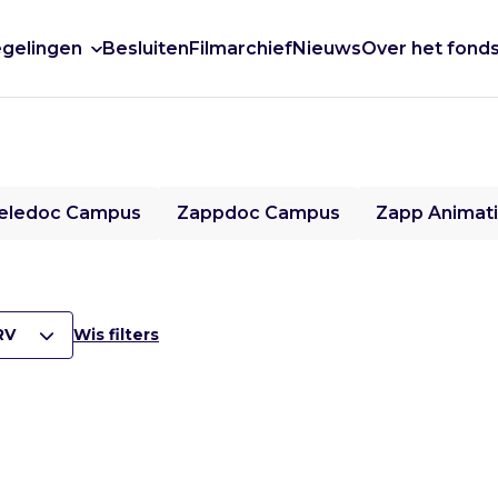
gelingen
Besluiten
Filmarchief
Nieuws
Over het fond
eledoc Campus
Zappdoc Campus
Zapp Animat
RV
Wis filters