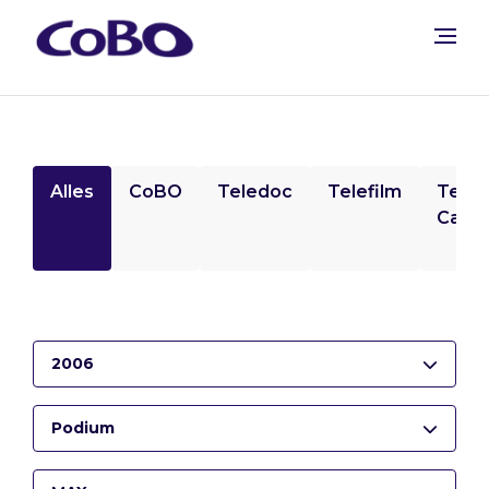
Alles
CoBO
Teledoc
Telefilm
Tele
Camp
2006
Podium