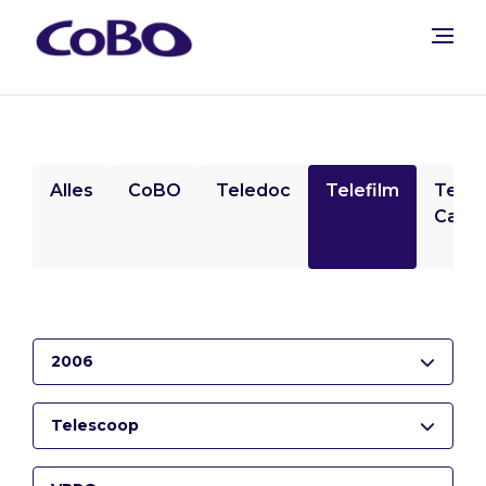
Alles
CoBO
Teledoc
Telefilm
Tele
Camp
2006
Telescoop