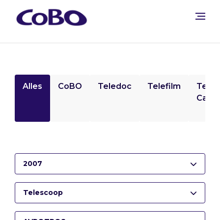
Alles
CoBO
Teledoc
Telefilm
Tele
Camp
2007
Telescoop