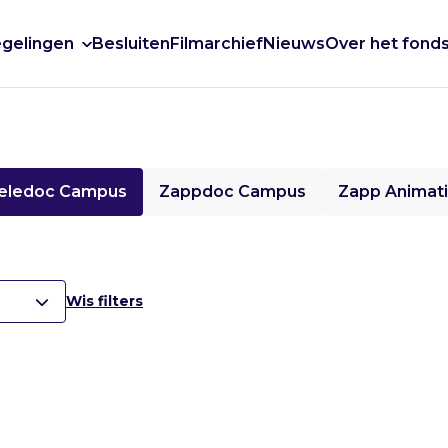
gelingen
Besluiten
Filmarchief
Nieuws
Over het fond
eledoc Campus
Zappdoc Campus
Zapp Animat
Wis filters