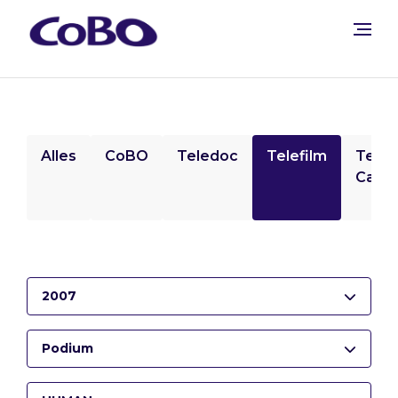
Alles
CoBO
Teledoc
Telefilm
Tele
Camp
2007
Podium