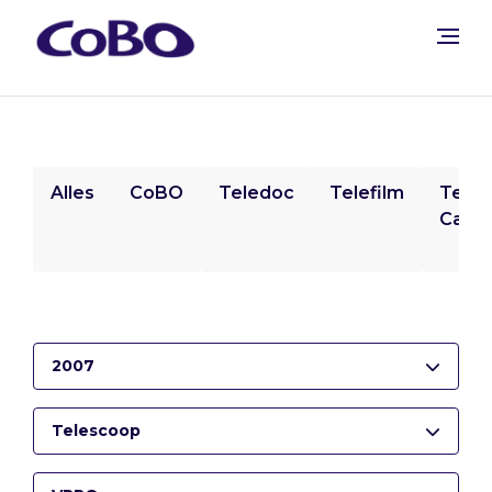
Alles
CoBO
Teledoc
Telefilm
Tele
Camp
2007
Telescoop