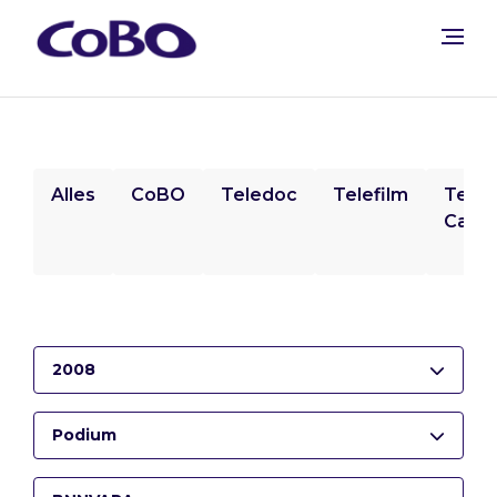
Alles
CoBO
Teledoc
Telefilm
Tele
Camp
2008
Podium