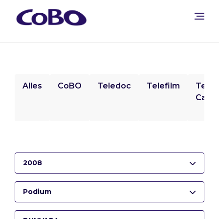
Alles
CoBO
Teledoc
Telefilm
Tele
Camp
2008
Podium