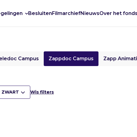
gelingen
Besluiten
Filmarchief
Nieuws
Over het fond
eledoc Campus
Zappdoc Campus
Zapp Animat
 ZWART
Wis filters