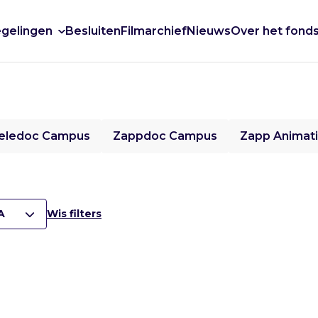
gelingen
Besluiten
Filmarchief
Nieuws
Over het fond
eledoc Campus
Zappdoc Campus
Zapp Animat
A
Wis filters