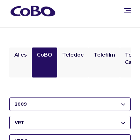
Alles
CoBO
Teledoc
Telefilm
Tele
Camp
2009
VRT