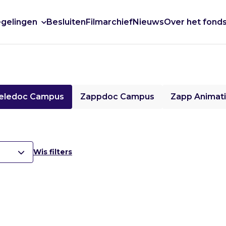
gelingen
Besluiten
Filmarchief
Nieuws
Over het fond
eledoc Campus
Zappdoc Campus
Zapp Animat
Wis filters