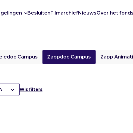
gelingen
Besluiten
Filmarchief
Nieuws
Over het fond
eledoc Campus
Zappdoc Campus
Zapp Animat
A
Wis filters