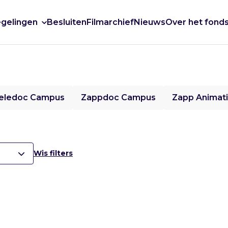
gelingen
Besluiten
Filmarchief
Nieuws
Over het fond
eledoc Campus
Zappdoc Campus
Zapp Animat
Wis filters