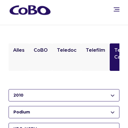
Alles
CoBO
Teledoc
Telefilm
Tele
Camp
2010
Podium