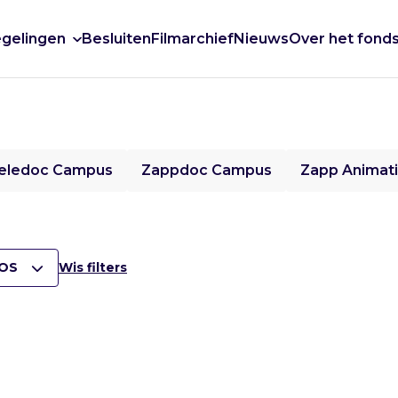
gelingen
Besluiten
Filmarchief
Nieuws
Over het fond
eledoc Campus
Zappdoc Campus
Zapp Animat
OS
Wis filters